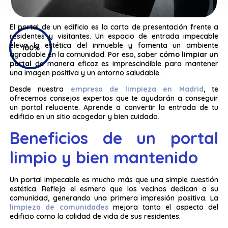
El portal de un edificio es la carta de presentación frente a
residentes y visitantes. Un espacio de entrada impecable
eleva la estética del inmueble y fomenta un ambiente
100%
agradable en la comunidad. Por eso, saber
cómo limpiar un
portal
de manera eficaz es imprescindible para mantener
una imagen positiva y un entorno saludable.
Desde nuestra
empresa de limpieza en Madrid
, te
ofrecemos consejos expertos que te ayudarán a conseguir
un portal reluciente. Aprende a convertir la entrada de tu
edificio en un sitio acogedor y bien cuidado.
Beneficios de un portal
limpio y bien mantenido
Un portal impecable es mucho más que una simple cuestión
estética. Refleja el esmero que los vecinos dedican a su
comunidad, generando una primera impresión positiva. La
limpieza de comunidades
mejora tanto el aspecto del
edificio como la calidad de vida de sus residentes.