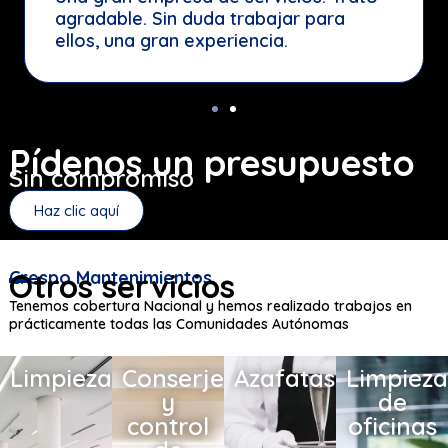
trabajar para
excelente. Recomendabl
iencia.
Pídenos un presupuesto
Sin compromiso
Haz clic aquí
Crespo Mantenimientos
Otros servicios
Tenemos cobertura Nacional y hemos realizado trabajos en
prácticamente todas las Comunidades Autónomas
Limpieza
Conserjería
Azafatas
Limpieza
y
de
control
oficinas