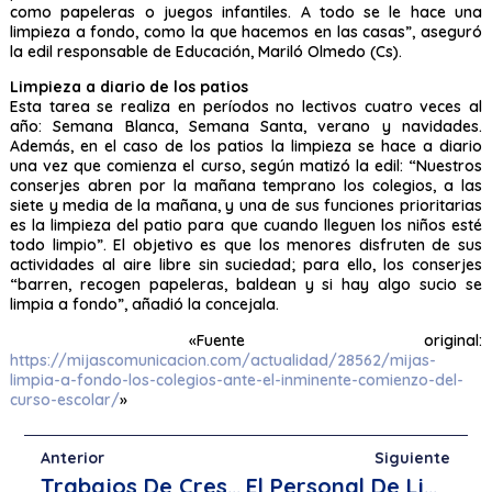
como papeleras o juegos infantiles. A todo se le hace una
limpieza a fondo, como la que hacemos en las casas”, aseguró
la edil responsable de Educación, Mariló Olmedo (Cs).
Limpieza a diario de los patios
Esta tarea se realiza en períodos no lectivos cuatro veces al
año: Semana Blanca, Semana Santa, verano y navidades.
Además, en el caso de los patios la limpieza se hace a diario
una vez que comienza el curso, según matizó la edil: “Nuestros
conserjes abren por la mañana temprano los colegios, a las
siete y media de la mañana, y una de sus funciones prioritarias
es la limpieza del patio para que cuando lleguen los niños esté
todo limpio”. El objetivo es que los menores disfruten de sus
actividades al aire libre sin suciedad; para ello, los conserjes
“barren, recogen papeleras, baldean y si hay algo sucio se
limpia a fondo”, añadió la concejala.
«Fuente original:
https://mijascomunicacion.com/actualidad/28562/mijas-
limpia-a-fondo-los-colegios-ante-el-inminente-comienzo-del-
curso-escolar/
»
Anterior
Siguiente
Trabajos De Crespo En Los Colegios De Mijas
El Personal De Limpieza De Los Colegios De Mijas Celebra Una Jornada De Convivencia