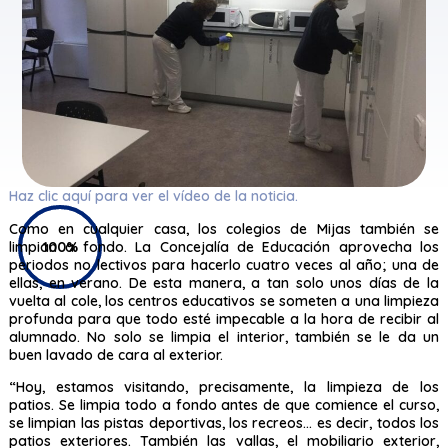
Haz clic aquí para ver el vídeo de la noticia.
Como en cualquier casa, los colegios de Mijas también se
limpian a fondo. La Concejalía de Educación aprovecha los
100%
periodos no lectivos para hacerlo cuatro veces al año; una de
ellas, en verano. De esta manera, a tan solo unos días de la
vuelta al cole, los centros educativos se someten a una limpieza
profunda para que todo esté impecable a la hora de recibir al
alumnado. No solo se limpia el interior, también se le da un
buen lavado de cara al exterior.
“Hoy, estamos visitando, precisamente, la limpieza de los
patios. Se limpia todo a fondo antes de que comience el curso,
se limpian las pistas deportivas, los recreos… es decir, todos los
patios exteriores. También las vallas, el mobiliario exterior,