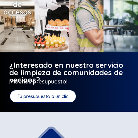
de
accesos
¿Interesado en nuestro servicio
de limpieza de comunidades de
vecinos?
¡Pídenos presupuesto!
Tu presupuesto a un clic