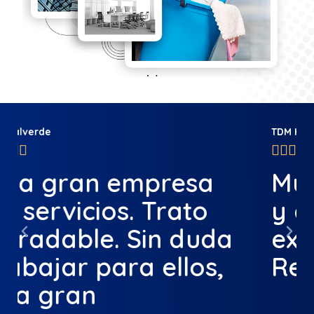
TDM Higiene Ambiental





Muy buena empresa
y con trato
excelente.
Recomendable 100%