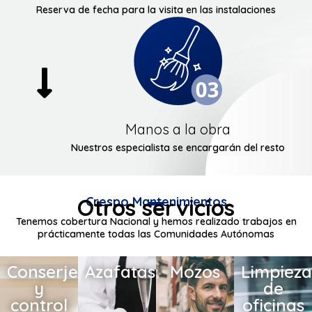
Reserva de fecha para la visita en las instalaciones
Manos a la obra
Nuestros especialista se encargarán del resto
Crespo Mantenimientos
Otros servicios
Tenemos cobertura Nacional y hemos realizado trabajos en
prácticamente todas las Comunidades Autónomas
Conserjería
Azafatas
Mozos
Limpieza
y
de
control
oficinas