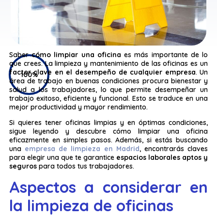
Saber
cómo limpiar una oficina
es más importante de lo
que crees. La limpieza y mantenimiento de las oficinas es un
factor clave en el desempeño de cualquier empresa
. Un
100%
área de trabajo en buenas condiciones procura bienestar y
salud a los trabajadores, lo que permite desempeñar un
trabajo exitoso, eficiente y funcional. Esto se traduce en una
mejor productividad y mayor rendimiento.
Si quieres tener oficinas limpias y en óptimas condiciones,
sigue leyendo y descubre cómo limpiar una oficina
eficazmente en simples pasos. Además, si estás buscando
una
empresa de limpieza en Madrid
, encontrarás claves
para elegir una que te garantice
espacios laborales aptos y
seguros
para todos tus trabajadores.
Aspectos a considerar en
la limpieza de oficinas