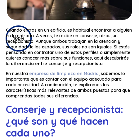
Cuando entras en un edificio, es habitual encontrar a alguien
en la entrada. A veces, te recibe un conserje, otras, un
100%
recepcionista. Aunque ambos trabajan en la atención y
seguridad de los espacios, sus roles no son iguales. Si estás
pensando en contratar uno de estos perfiles o simplemente
quieres conocer más sobre sus funciones, aquí descubrirás
la
diferencia entre conserje y recepcionista
.
En nuestra
empresa de limpieza en Madrid
, sabemos lo
importante que es contar con el equipo adecuado para
cada necesidad. A continuación, te explicamos las
características más relevantes de ambos puestos para que
comprendas todas sus diferencias.
Conserje y recepcionista:
¿qué son y qué hacen
cada uno?