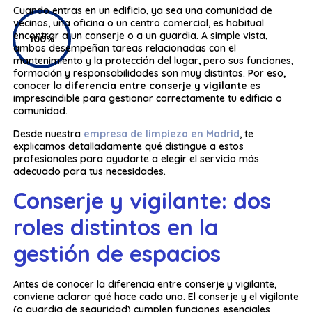
Cuando entras en un edificio, ya sea una comunidad de
vecinos, una oficina o un centro comercial, es habitual
encontrar a un conserje o a un guardia. A simple vista,
100%
ambos desempeñan tareas relacionadas con el
mantenimiento y la protección del lugar, pero sus funciones,
formación y responsabilidades son muy distintas. Por eso,
conocer la
diferencia entre conserje y vigilante
es
imprescindible para gestionar correctamente tu edificio o
comunidad.
Desde nuestra
empresa de limpieza en Madrid
, te
explicamos detalladamente qué distingue a estos
profesionales para ayudarte a elegir el servicio más
adecuado para tus necesidades.
Conserje y vigilante: dos
roles distintos en la
gestión de espacios
Antes de conocer la diferencia entre conserje y vigilante,
conviene aclarar qué hace cada uno. El conserje y el vigilante
(o guardia de seguridad) cumplen funciones esenciales